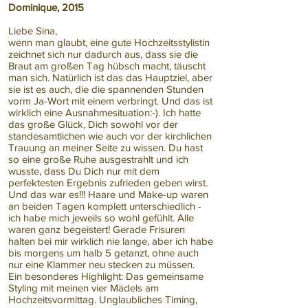
Dominique, 2015
Liebe Sina,
wenn man glaubt, eine gute Hochzeitsstylistin
zeichnet sich nur dadurch aus, dass sie die
Braut am großen Tag hübsch macht, täuscht
man sich. Natürlich ist das das Hauptziel, aber
sie ist es auch, die die spannenden Stunden
vorm Ja-Wort mit einem verbringt. Und das ist
wirklich eine Ausnahmesituation:-). Ich hatte
das große Glück, Dich sowohl vor der
standesamtlichen wie auch vor der kirchlichen
Trauung an meiner Seite zu wissen. Du hast
so eine große Ruhe ausgestrahlt und ich
wusste, dass Du Dich nur mit dem
perfektesten Ergebnis zufrieden geben wirst.
Und das war es!!! Haare und Make-up waren
an beiden Tagen komplett unterschiedlich -
ich habe mich jeweils so wohl gefühlt. Alle
waren ganz begeistert! Gerade Frisuren
halten bei mir wirklich nie lange, aber ich habe
bis morgens um halb 5 getanzt, ohne auch
nur eine Klammer neu stecken zu müssen.
Ein besonderes Highlight: Das gemeinsame
Styling mit meinen vier Mädels am
Hochzeitsvormittag. Unglaubliches Timing,