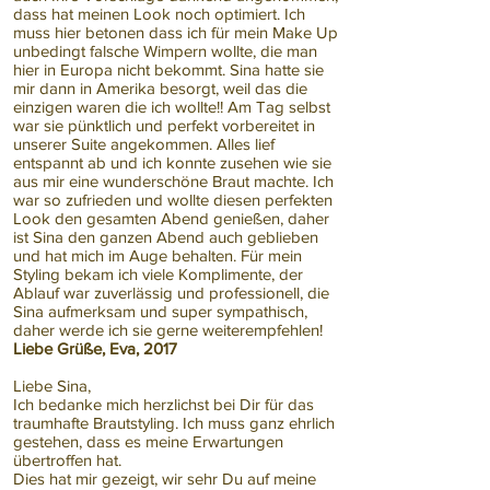
dass hat meinen Look noch optimiert. Ich
muss hier betonen dass ich für mein Make Up
unbedingt falsche Wimpern wollte, die man
hier in Europa nicht bekommt. Sina hatte sie
mir dann in Amerika besorgt, weil das die
einzigen waren die ich wollte!! Am Tag selbst
war sie pünktlich und perfekt vorbereitet in
unserer Suite angekommen. Alles lief
entspannt ab und ich konnte zusehen wie sie
aus mir eine wunderschöne Braut machte. Ich
war so zufrieden und wollte diesen perfekten
Look den gesamten Abend genießen, daher
ist Sina den ganzen Abend auch geblieben
und hat mich im Auge behalten. Für mein
Styling bekam ich viele Komplimente, der
Ablauf war zuverlässig und professionell, die
Sina aufmerksam und super sympathisch,
daher werde ich sie gerne weiterempfehlen!
Liebe Grüße, Eva, 2017
Liebe Sina,
Ich bedanke mich herzlichst bei Dir für das
traumhafte Brautstyling. Ich muss ganz ehrlich
gestehen, dass es meine Erwartungen
übertroffen hat.
Dies hat mir gezeigt, wir sehr Du auf meine