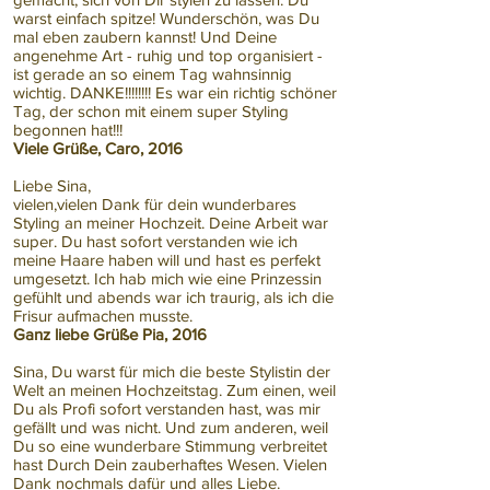
warst einfach spitze! Wunderschön, was Du
mal eben zaubern kannst! Und Deine
angenehme Art - ruhig und top organisiert -
ist gerade an so einem Tag wahnsinnig
wichtig. DANKE!!!!!!!! Es war ein richtig schöner
Tag, der schon mit einem super Styling
begonnen hat!!!
Viele Grüße, Caro, 2016
Liebe Sina,
vielen,vielen Dank für dein wunderbares
Styling an meiner Hochzeit. Deine Arbeit war
super. Du hast sofort verstanden wie ich
meine Haare haben will und hast es perfekt
umgesetzt. Ich hab mich wie eine Prinzessin
gefühlt und abends war ich traurig, als ich die
Frisur aufmachen musste.
Ganz liebe Grüße Pia, 2016
​Sina, Du warst für mich die beste Stylistin der
Welt an meinen Hochzeitstag. Zum einen, weil
Du als Profi sofort verstanden hast, was mir
gefällt und was nicht. Und zum anderen, weil
Du so eine wunderbare Stimmung verbreitet
hast Durch Dein zauberhaftes Wesen. Vielen
Dank nochmals dafür und alles Liebe.