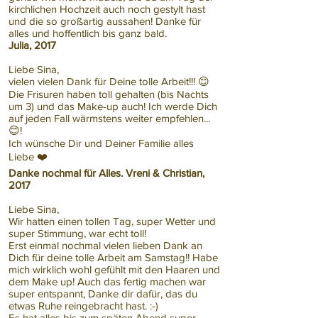
kirchlichen Hochzeit auch noch gestylt hast
und die so großartig aussahen! Danke für
alles und hoffentlich bis ganz bald.
Julia, 2017
Liebe Sina,
vielen vielen Dank für Deine tolle Arbeit!!! 😊
Die Frisuren haben toll gehalten (bis Nachts
um 3) und das Make-up auch! Ich werde Dich
auf jeden Fall wärmstens weiter empfehlen...
😊!
Ich wünsche Dir und Deiner Familie alles
Liebe ❤️
Danke nochmal für Alles. Vreni & Christian,
2017
Liebe Sina,
Wir hatten einen tollen Tag, super Wetter und
super Stimmung, war echt toll!
Erst einmal nochmal vielen lieben Dank an
Dich für deine tolle Arbeit am Samstag!! Habe
mich wirklich wohl gefühlt mit den Haaren und
dem Make up! Auch das fertig machen war
super entspannt, Danke dir dafür, das du
etwas Ruhe reingebracht hast. :-)
Es hat alles bis zum späten Abend super