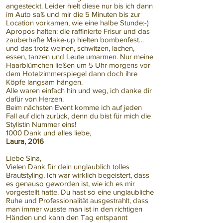
angesteckt. Leider hielt diese nur bis ich dann
im Auto saß und mir die 5 Minuten bis zur
Location vorkamen, wie eine halbe Stunde:-)
Apropos halten: die raffinierte Frisur und das
zauberhafte Make-up hielten bombenfest…
und das trotz weinen, schwitzen, lachen,
essen, tanzen und Leute umarmen. Nur meine
Haarblümchen ließen um 5 Uhr morgens vor
dem Hotelzimmerspiegel dann doch ihre
Köpfe langsam hängen.
Alle waren einfach hin und weg, ich danke dir
dafür von Herzen.
Beim nächsten Event komme ich auf jeden
Fall auf dich zurück, denn du bist für mich die
Stylistin Nummer eins!
1000 Dank und alles liebe,
Laura, 2016
Liebe Sina,
Vielen Dank für dein unglaublich tolles
Brautstyling. Ich war wirklich begeistert, dass
es genauso geworden ist, wie ich es mir
vorgestellt hatte. Du hast so eine unglaubliche
Ruhe und Professionalität ausgestrahlt, dass
man immer wusste man ist in den richtigen
Händen und kann den Tag entspannt