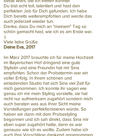
beste Wahl, die ich treffen konnte!
Du bist echt toll, talentiert und hast den
perfekten Job für Dich gefunden. Ich habe
Dich bereits weiterempfohlen und werde das
auch jederzeit wieder tun.
Danke, dass Du mich an "meinem" Tag so
schön gemacht hast, wie ich es am Ende war.
:)
Viele liebe Grüße
Deine Eva, 2017
Im März 2017 brauchte ich für meine Hochzeit
im Bayerischen Hof dringend eine gute
Stylistin und eine Freundin hat mir Sina
empfohlen. Schon der Probetermin war ein
voller Erfolg. In ihrem schönen und
einladenden Studio hat sich Sina viel Zeit für
mich genommen. Ich konnte ihr sagen wie
genau ich mir mein Styling vorstelle, sie hat
nicht nur aufmerksam zugehört sondern mich
auch beraten was aus Ihrer Sicht meine
Vorstellungen perfektionisieren würde. So
haben wir dann mit dem Probestyling
begonnen und ich sah direkt, dass Sina mir
eben super zugehört hatte, denn es war
genauso wie ich es wollte. Zudem habe ich
auch Ihre Vorschläge dankend angenommen,