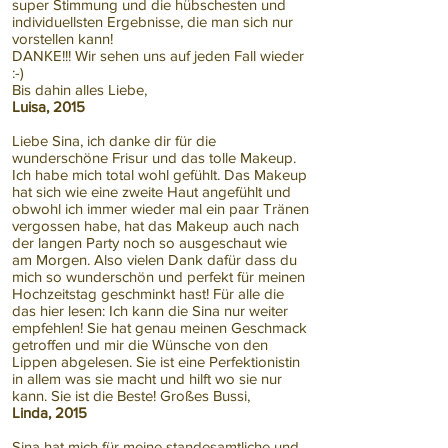
super Stimmung und die hübschesten und
individuellsten Ergebnisse, die man sich nur
vorstellen kann!
DANKE!!! Wir sehen uns auf jeden Fall wieder
:-)
Bis dahin alles Liebe,
Luisa, 2015
Liebe Sina, ich danke dir für die
wunderschöne Frisur und das tolle Makeup.
Ich habe mich total wohl gefühlt. Das Makeup
hat sich wie eine zweite Haut angefühlt und
obwohl ich immer wieder mal ein paar Tränen
vergossen habe, hat das Makeup auch nach
der langen Party noch so ausgeschaut wie
am Morgen. Also vielen Dank dafür dass du
mich so wunderschön und perfekt für meinen
Hochzeitstag geschminkt hast! Für alle die
das hier lesen: Ich kann die Sina nur weiter
empfehlen! Sie hat genau meinen Geschmack
getroffen und mir die Wünsche von den
Lippen abgelesen. Sie ist eine Perfektionistin
in allem was sie macht und hilft wo sie nur
kann. Sie ist die Beste! Großes Bussi,
Linda, 2015
Sina hat mich für meine standesamtliche und