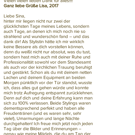
Vielen vielen lieben Dank für alles!!!!
Ganz liebe Grüße Lisa, 2017
Liebe Sina,
hinter mir liegen nicht nur zwei der
glücklichsten Tage meines Lebens, sondern
auch Tage, an denen ich mich noch nie so
strahlend und wunderschön fand – und das
dank dir! Als Stylistin hätte ich mir wirklich
keine Bessere als dich vorstellen können,
denn du weißt nicht nur absolut, was du tust,
sondern hast mich auch mit deiner Ruhe und
Professionalität sowohl vor dem Standesamt
als auch vor der kirchlichen Trauung beruhigt
und gestärkt. Schon als du mit deinem netten
Lachen und deinem Equipment an beiden
Morgen pünktlich vor der Tür standst, wusste
ich, dass alles gut gehen würde und konnte
mich trotz Aufregung entspannt zurücklehnen.
Denn auf dich und deine Erfahrung kann man
sich zu 100% verlassen. Beide Stylings waren
dementsprechend perfekt und haben alle
Freudentränen (und es waren sehr, sehr
viele!), Umarmungen und lange Nächte
durchgehalten! Ich freue mich jetzt noch jeden
Tag über die Bilder und Erinnerungen –
genau wie meine Mädels, die du am Tag der