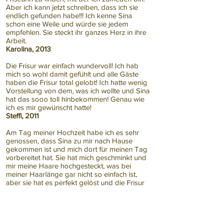
Aber ich kann jetzt schreiben, dass ich sie
endlich gefunden habe!!! Ich kenne Sina
schon eine Weile und würde sie jedem
empfehlen. Sie steckt ihr ganzes Herz in ihre
Arbeit.
Karolina, 2013
Die Frisur war einfach wundervoll! Ich hab
mich so wohl damit gefühlt und alle Gäste
haben die Frisur total gelobt! Ich hatte wenig
Vorstellung von dem, was ich wollte und Sina
hat das sooo toll hinbekommen! Genau wie
ich es mir gewünscht hatte!
Steffi, 2011
Am Tag meiner Hochzeit habe ich es sehr
genossen, dass Sina zu mir nach Hause
gekommen ist und mich dort für meinen Tag
vorbereitet hat. Sie hat mich geschminkt und
mir meine Haare hochgesteckt, was bei
meiner Haarlänge gar nicht so einfach ist,
aber sie hat es perfekt gelöst und die Frisur
hat bis in die frühen Morgenstunden gehalten.
Mit ihrer netten, ruhigen und lustigen Art und
ihrem meisterlichen Fachwissen hat Sina mir
auch einen Teil der Nervosität genommen