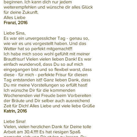
beginnen. Ich kann dich nur jedem
weiterempfehlen und wünsche dir alles Glück
für deine Zukunft.
Alles Liebe
Franzi, 2016
Liebe Sina,
Es war ein unvergesslicher Tag - genau so,
wie wir es uns vorgestellt haben. Und das
Wetter hat so perfekt mitgemacht!!!
Ich habe mich sooo wohl gefühlt mit meiner
Brautfrisur! Vielen vielen lieben Dank! Es war
einfach wundervoll, dass Du so auf mich
eingegangen bist und so flexibel warst, dass
diese - für mich - perfekte Frisur für diesen
Tag entstanden ist!! Ganz lieben Dank, dass
Du mir meine Vorstellungen so erfüllt hast!
Ich wünsche Dir für die kommenden
Wochenenden viel Freude beim Vorbereiten
der Bräute und Dir selber auch ausreichend
Zeit für Dich! Alles Liebe und viele liebe Grüße
Katrin, 2016
​Liebe Sina!
Vielen, vielen herzlichen Dank für Deine tolle
Arbeit am 30.4.!!!!! Es hat riesigen Spaß
gemacht, sich von Dir stylen zu lassen. Du