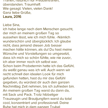
Tränen, natürlich nur Freudentränen,
überstanden. Traumhaft
Wie gesagt: Vielen, vielen Dank!
Ganz liebe Grüße,
Laura, 2016
Liebe Sina,
ich habe lange nach dem Menschen gesucht,
der mich an meinem großen Tag so
aussehen lässt, wie ich mich fühle. -Nämlich
wunderschön und überglücklich. Ich glaube
nicht, dass jemand diesen Job besser
machen hätte können, als du! Du hast meine
Wünsche und Vorstellungen so umgesetzt,
dass ich mich so schön fühlte, wie nie zuvor,
ich aber immer noch ich selbst war.
Schon beim Probetermin hatte ich das Gefühl,
du weißt genau was ich will. Auch wenn wir
recht schnell den idealen Look für mich
gefunden hatten, hast du mir das Gefühl
gegeben, du würdest dir auch den ganzen
Nachmittag Zeit nehmen, bis ich zufrieden bin.
An meinem großen Tag warst du dann da,
mit Sack und Pack. Trotz hibbeliger
Trauzeugin und Brautjungfern warst du total
cool, konzentriert und professionell. Deine
Ruhe hat mich in dem ganzen Trubel