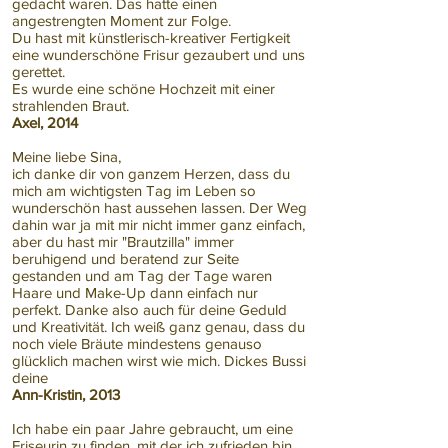
gedacht waren. Das hatte einen
angestrengten Moment zur Folge.
Du hast mit künstlerisch-kreativer Fertigkeit
eine wunderschöne Frisur gezaubert und uns
gerettet.
Es wurde eine schöne Hochzeit mit einer
strahlenden Braut.
Axel, 2014
Meine liebe Sina,
ich danke dir von ganzem Herzen, dass du
mich am wichtigsten Tag im Leben so
wunderschön hast aussehen lassen. Der Weg
dahin war ja mit mir nicht immer ganz einfach,
aber du hast mir "Brautzilla" immer
beruhigend und beratend zur Seite
gestanden und am Tag der Tage waren
Haare und Make-Up dann einfach nur
perfekt. Danke also auch für deine Geduld
und Kreativität. Ich weiß ganz genau, dass du
noch viele Bräute mindestens genauso
glücklich machen wirst wie mich. Dickes Bussi
deine
Ann-Kristin, 2013
Ich habe ein paar Jahre gebraucht, um eine
Friseurin zu finden, mit der ich zufrieden bin.