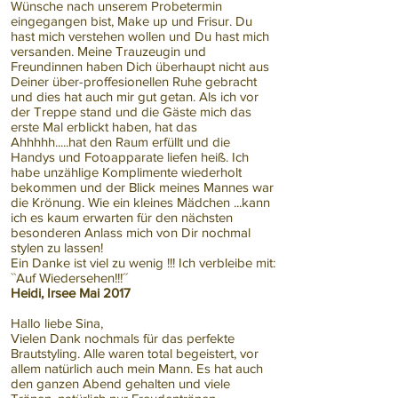
Wünsche nach unserem Probetermin
eingegangen bist, Make up und Frisur. Du
hast mich verstehen wollen und Du hast mich
versanden. Meine Trauzeugin und
Freundinnen haben Dich überhaupt nicht aus
Deiner über-proffesionellen Ruhe gebracht
und dies hat auch mir gut getan. Als ich vor
der Treppe stand und die Gäste mich das
erste Mal erblickt haben, hat das
Ahhhhh.....hat den Raum erfüllt und die
Handys und Fotoapparate liefen heiß. Ich
habe unzählige Komplimente wiederholt
bekommen und der Blick meines Mannes war
die Krönung. Wie ein kleines Mädchen ...kann
ich es kaum erwarten für den nächsten
besonderen Anlass mich von Dir nochmal
stylen zu lassen!
Ein Danke ist viel zu wenig !!! Ich verbleibe mit:
``Auf Wiedersehen!!!´´
Heidi, Irsee Mai 2017
Hallo liebe Sina,
Vielen Dank nochmals für das perfekte
Brautstyling. Alle waren total begeistert, vor
allem natürlich auch mein Mann. Es hat auch
den ganzen Abend gehalten und viele