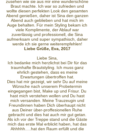
zusehen wie sie aus mir eine wunderschöne
Braut machte. Ich war so zufrieden und
wollte diesen perfekten Look den gesamten
Abend genießen, daher ist Sina den ganzen
Abend auch geblieben und hat mich im
Auge behalten. Für mein Styling bekam ich
viele Komplimente, der Ablauf war
zuverlässig und professionell, die Sina
aufmerksam und super sympathisch, daher
werde ich sie gerne weiterempfehlen!
Liebe Grüße, Eva, 2017
Liebe Sina,
Ich bedanke mich herzlichst bei Dir für das
traumhafte Brautstyling. Ich muss ganz
ehrlich gestehen, dass es meine
Erwartungen übertroffen hat.
Dies hat mir gezeigt, wir sehr Du auf meine
Wünsche nach unserem Probetermin
eingegangen bist, Make up und Frisur. Du
hast mich verstehen wollen und Du hast
mich versanden. Meine Trauzeugin und
Freundinnen haben Dich überhaupt nicht
aus Deiner über-proffesionellen Ruhe
gebracht und dies hat auch mir gut getan.
Als ich vor der Treppe stand und die Gäste
mich das erste Mal erblickt haben, hat das
Ahhhhh.....hat den Raum erfüllt und die