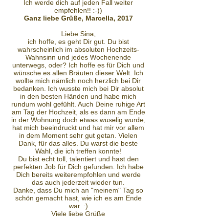
Ich werde dich auf jeden Fall weiter
empfehlen!! :-))
Ganz liebe Grüße, Marcella, 2017
Liebe Sina,
ich hoffe, es geht Dir gut. Du bist
wahrscheinlich im absoluten Hochzeits-
Wahnsinn und jedes Wochenende
unterwegs, oder? Ich hoffe es für Dich und
wünsche es allen Bräuten dieser Welt. Ich
wollte mich nämlich noch herzlich bei Dir
bedanken. Ich wusste mich bei Dir absolut
in den besten Händen und habe mich
rundum wohl gefühlt. Auch Deine ruhige Art
am Tag der Hochzeit, als es dann am Ende
in der Wohnung doch etwas wuselig wurde,
hat mich beeindruckt und hat mir vor allem
in dem Moment sehr gut getan. Vielen
Dank, für das alles. Du warst die beste
Wahl, die ich treffen konnte!
Du bist echt toll, talentiert und hast den
perfekten Job für Dich gefunden. Ich habe
Dich bereits weiterempfohlen und werde
das auch jederzeit wieder tun.
Danke, dass Du mich an "meinem" Tag so
schön gemacht hast, wie ich es am Ende
war. :)
Viele liebe Grüße