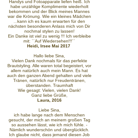
Handys und Fotoapparate liefen heiß. Ich
habe unzählige Komplimente wiederholt
bekommen und der Blick meines Mannes
war die Krönung. Wie ein kleines Mädchen
...kann ich es kaum erwarten für den
nächsten besonderen Anlass mich von Dir
nochmal stylen zu lassen!
Ein Danke ist viel zu wenig !!! Ich verbleibe
mit: ``Auf Wiedersehen!!!´´
Heidi, Irsee Mai 2017
Hallo liebe Sina,
Vielen Dank nochmals für das perfekte
Brautstyling. Alle waren total begeistert, vor
allem natürlich auch mein Mann. Es hat
auch den ganzen Abend gehalten und viele
Tränen, natürlich nur Freudentränen,
überstanden. Traumhaft
Wie gesagt: Vielen, vielen Dank!
Ganz liebe Grüße,
Laura, 2016
Liebe Sina,
ich habe lange nach dem Menschen
gesucht, der mich an meinem großen Tag
so aussehen lässt, wie ich mich fühle. -
Nämlich wunderschön und überglücklich.
Ich glaube nicht, dass jemand diesen Job