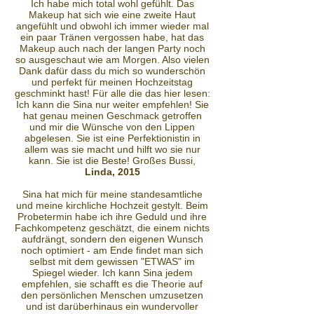
Ich habe mich total wohl gefühlt. Das
Makeup hat sich wie eine zweite Haut
angefühlt und obwohl ich immer wieder mal
ein paar Tränen vergossen habe, hat das
Makeup auch nach der langen Party noch
so ausgeschaut wie am Morgen. Also vielen
Dank dafür dass du mich so wunderschön
und perfekt für meinen Hochzeitstag
geschminkt hast! Für alle die das hier lesen:
Ich kann die Sina nur weiter empfehlen! Sie
hat genau meinen Geschmack getroffen
und mir die Wünsche von den Lippen
abgelesen. Sie ist eine Perfektionistin in
allem was sie macht und hilft wo sie nur
kann. Sie ist die Beste! Großes Bussi,
Linda, 2015
Sina hat mich für meine standesamtliche
und meine kirchliche Hochzeit gestylt. Beim
Probetermin habe ich ihre Geduld und ihre
Fachkompetenz geschätzt, die einem nichts
aufdrängt, sondern den eigenen Wunsch
noch optimiert - am Ende findet man sich
selbst mit dem gewissen "ETWAS" im
Spiegel wieder. Ich kann Sina jedem
empfehlen, sie schafft es die Theorie auf
den persönlichen Menschen umzusetzen
und ist darüberhinaus ein wundervoller