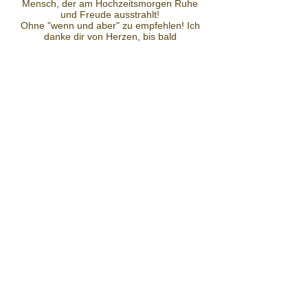
Mensch, der am Hochzeitsmorgen Ruhe
und Freude ausstrahlt!
Ohne "wenn und aber" zu empfehlen! Ich
danke dir von Herzen, bis bald
Eva, 2015
Liebe Sina,
du warst perfekt! Ich danke dir für alles!
Nina, 2015
Nach dem ersten Beratungsgespräch mit
Sina wusste ich, dass meine Brautfrisur
super werden würde. Und so war es dann
auch: alle-insbesondere mein Bräutigam-
waren begeistert von meiner besonderen
Flechtfrisur! Ich würde Sina wieder als
Stylistin für meine Hochzeit wählen und
kann sie allen zukünftigen Bräuten nur
wärmstens empfehlen!
Judith, 2014
Mit Kreativität und viel Gefühl für mich und
meine Wünsche hat Sina DIE perfekte
Frisur für meinen großen Tag gezaubert. Es
passte perfekt zu meinem Typ, meinem
Kleid und unserem Motto: "..gemeinsam
rocken" Die Frisur hielt die ganze lange
Rock´n Roll Nacht und wurde von allen