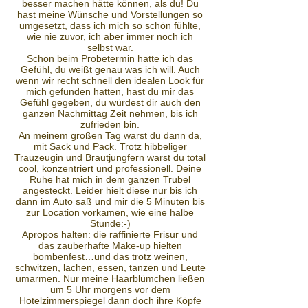
besser machen hätte können, als du! Du
hast meine Wünsche und Vorstellungen so
umgesetzt, dass ich mich so schön fühlte,
wie nie zuvor, ich aber immer noch ich
selbst war.
Schon beim Probetermin hatte ich das
Gefühl, du weißt genau was ich will. Auch
wenn wir recht schnell den idealen Look für
mich gefunden hatten, hast du mir das
Gefühl gegeben, du würdest dir auch den
ganzen Nachmittag Zeit nehmen, bis ich
zufrieden bin.
An meinem großen Tag warst du dann da,
mit Sack und Pack. Trotz hibbeliger
Trauzeugin und Brautjungfern warst du total
cool, konzentriert und professionell. Deine
Ruhe hat mich in dem ganzen Trubel
angesteckt. Leider hielt diese nur bis ich
dann im Auto saß und mir die 5 Minuten bis
zur Location vorkamen, wie eine halbe
Stunde:-)
Apropos halten: die raffinierte Frisur und
das zauberhafte Make-up hielten
bombenfest…und das trotz weinen,
schwitzen, lachen, essen, tanzen und Leute
umarmen. Nur meine Haarblümchen ließen
um 5 Uhr morgens vor dem
Hotelzimmerspiegel dann doch ihre Köpfe