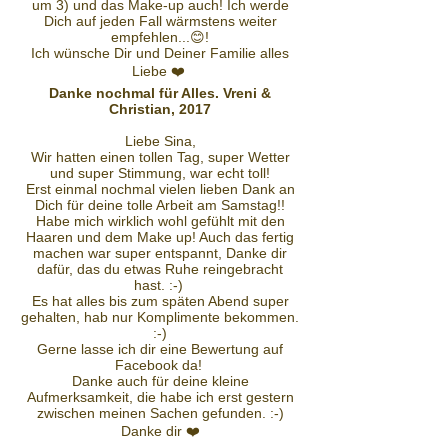
um 3) und das Make-up auch! Ich werde
Dich auf jeden Fall wärmstens weiter
empfehlen...😊!
Ich wünsche Dir und Deiner Familie alles
Liebe ❤️
Danke nochmal für Alles. Vreni &
Christian, 2017
Liebe Sina,
Wir hatten einen tollen Tag, super Wetter
und super Stimmung, war echt toll!
Erst einmal nochmal vielen lieben Dank an
Dich für deine tolle Arbeit am Samstag!!
Habe mich wirklich wohl gefühlt mit den
Haaren und dem Make up! Auch das fertig
machen war super entspannt, Danke dir
dafür, das du etwas Ruhe reingebracht
hast. :-)
Es hat alles bis zum späten Abend super
gehalten, hab nur Komplimente bekommen.
:-)
Gerne lasse ich dir eine Bewertung auf
Facebook da!
Danke auch für deine kleine
Aufmerksamkeit, die habe ich erst gestern
zwischen meinen Sachen gefunden. :-)
Danke dir ❤️