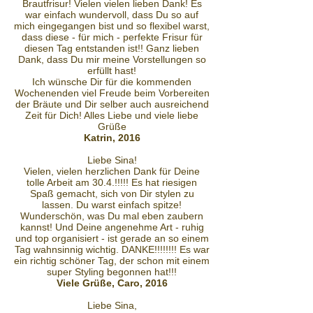
Brautfrisur! Vielen vielen lieben Dank! Es
war einfach wundervoll, dass Du so auf
mich eingegangen bist und so flexibel warst,
dass diese - für mich - perfekte Frisur für
diesen Tag entstanden ist!! Ganz lieben
Dank, dass Du mir meine Vorstellungen so
erfüllt hast!
Ich wünsche Dir für die kommenden
Wochenenden viel Freude beim Vorbereiten
der Bräute und Dir selber auch ausreichend
Zeit für Dich! Alles Liebe und viele liebe
Grüße
Katrin, 2016
​Liebe Sina!
Vielen, vielen herzlichen Dank für Deine
tolle Arbeit am 30.4.!!!!! Es hat riesigen
Spaß gemacht, sich von Dir stylen zu
lassen. Du warst einfach spitze!
Wunderschön, was Du mal eben zaubern
kannst! Und Deine angenehme Art - ruhig
und top organisiert - ist gerade an so einem
Tag wahnsinnig wichtig. DANKE!!!!!!!! Es war
ein richtig schöner Tag, der schon mit einem
super Styling begonnen hat!!!
Viele Grüße, Caro, 2016
Liebe Sina,