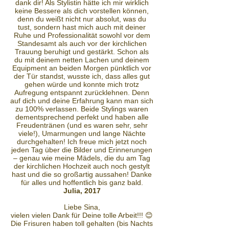
dank dir! Als Stylistin hätte ich mir wirklich
keine Bessere als dich vorstellen können,
denn du weißt nicht nur absolut, was du
tust, sondern hast mich auch mit deiner
Ruhe und Professionalität sowohl vor dem
Standesamt als auch vor der kirchlichen
Trauung beruhigt und gestärkt. Schon als
du mit deinem netten Lachen und deinem
Equipment an beiden Morgen pünktlich vor
der Tür standst, wusste ich, dass alles gut
gehen würde und konnte mich trotz
Aufregung entspannt zurücklehnen. Denn
auf dich und deine Erfahrung kann man sich
zu 100% verlassen. Beide Stylings waren
dementsprechend perfekt und haben alle
Freudentränen (und es waren sehr, sehr
viele!), Umarmungen und lange Nächte
durchgehalten! Ich freue mich jetzt noch
jeden Tag über die Bilder und Erinnerungen
– genau wie meine Mädels, die du am Tag
der kirchlichen Hochzeit auch noch gestylt
hast und die so großartig aussahen! Danke
für alles und hoffentlich bis ganz bald.
Julia, 2017
Liebe Sina,
vielen vielen Dank für Deine tolle Arbeit!!! 😊
Die Frisuren haben toll gehalten (bis Nachts