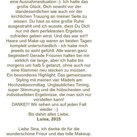
eine Ausnahmesituation:-). Ich hatte das
große Glück, Dich sowohl vor der
standesamtlichen wie auch vor der
kirchlichen Trauung an meiner Seite zu
wissen. Du hast so eine große Ruhe
ausgestrahlt und ich wusste, dass Du Dich
nur mit dem perfektesten Ergebnis
zufrieden geben wirst. Und das war es!!!
Haare und Make-up waren an beiden Tagen
komplett unterschiedlich - ich habe mich
jeweils so wohl gefühlt. Alle waren ganz
begeistert! Gerade Frisuren halten bei mir
wirklich nie lange, aber ich habe bis
morgens um halb 5 getanzt, ohne auch nur
eine Klammer neu stecken zu müssen.
Ein besonderes Highlight: Das gemeinsame
Styling mit meinen vier Mädels am
Hochzeitsvormittag. Unglaubliches Timing,
super Stimmung und die hübschesten und
individuellsten Ergebnisse, die man sich nur
vorstellen kann!
DANKE!!! Wir sehen uns auf jeden Fall
wieder :-)
Bis dahin alles Liebe,
Luisa, 2015
Liebe Sina, ich danke dir für die
wunderschöne Frisur und das tolle Makeup.